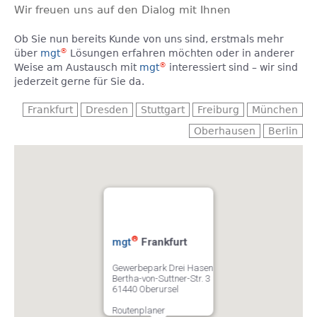
Karriere
Wir freuen uns auf den Dialog mit Ihnen
Bereiche
Ob Sie nun bereits Kunde von uns sind, erstmals mehr
®
über
mgt
Lösungen erfahren möchten oder in anderer
®
mgt
plan
®
Weise am Austausch mit
mgt
interessiert sind – wir sind
jederzeit gerne für Sie da.
®
mgt
tech
®
mgt
pure
®
mgt
med
®
mgt
serv
®
mgt
fluid
Datenschutz
®
mgt
Frankfurt
Kontakt
Gewerbepark Drei Hasen
Bertha-von-Suttner-Str. 3
61440 Oberursel
Routenplaner