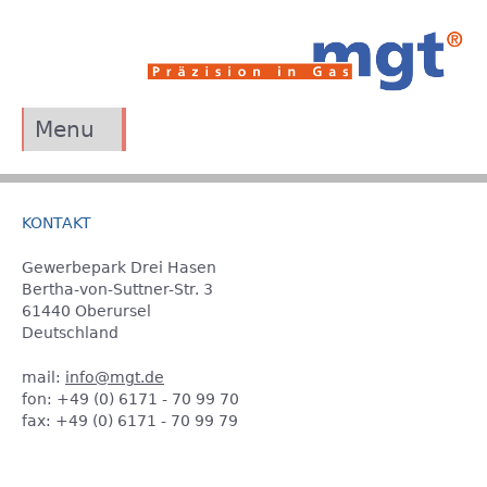
Jump to navigation
Menu
Home
Leistungen
KONTAKT
Referenzen
Gewerbepark Drei Hasen
Bertha-von-Suttner-Str. 3
Unternehmen
61440 Oberursel
Deutschland
Portrait
mail:
info@mgt.de
Qualität
fon: +49 (0) 6171 - 70 99 70
fax: +49 (0) 6171 - 70 99 79
Standorte