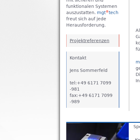
mit sicheren und
funktionalen Systemen
®
auszustatten.
mgt
tech
freut sich auf jede
Herausforderung.
A
G
Projektreferenzen
k
f
Kontakt
m
g
Jens Sommerfeld
D
In
tel:+49 6171 7099
-981
fax:+49 6171 7099
-989
Sp
Tab Group
Ko