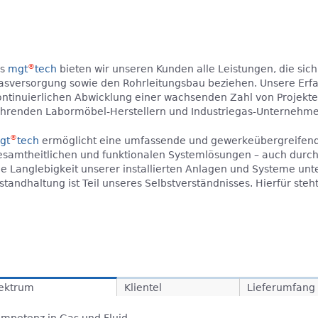
®
ls
mgt
tech
bieten wir unseren Kunden alle Leistungen, die sich
asversorgung sowie den Rohrleitungsbau beziehen. Unsere Erfah
ontinuierlichen Abwicklung einer wachsenden Zahl von Projekt
ührenden Labormöbel-Herstellern und Industriegas-Unternehme
®
gt
tech
ermöglicht eine umfassende und gewerkeübergreifend
esamtheitlichen und funktionalen Systemlösungen – auch durch
ie Langlebigkeit unserer installierten Anlagen und Systeme un
standhaltung ist Teil unseres Selbstverständnisses. Hierfür steh
ektrum
Klientel
Lieferumfang
mpetenz in Gas und Fluid