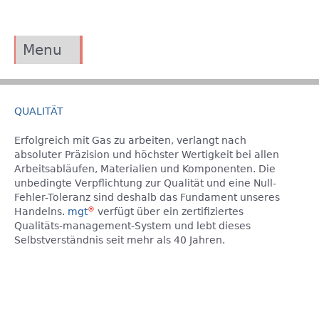
Jump to navigation
Menu
Home
Leistungen
QUALITÄT
Referenzen
Erfolgreich mit Gas zu arbeiten, verlangt nach
absoluter Präzision und höchster Wertigkeit bei allen
Unternehmen
Arbeitsabläufen, Materialien und Komponenten. Die
unbedingte Verpflichtung zur Qualität und eine Null-
Portrait
Fehler-Toleranz sind deshalb das Fundament unseres
®
Handelns.
mgt
verfügt über ein zertifiziertes
Qualität
Qualitäts-management-System und lebt dieses
Selbstverständnis seit mehr als 40 Jahren.
Standorte
Karriere
Bereiche